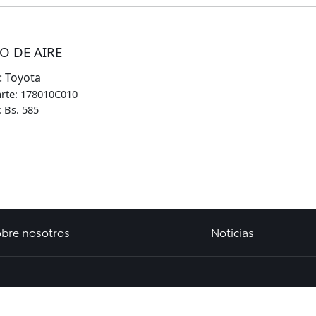
O DE AIRE
:
Toyota
arte:
178010C010
:
Bs.
585
bre nosotros
Noticias